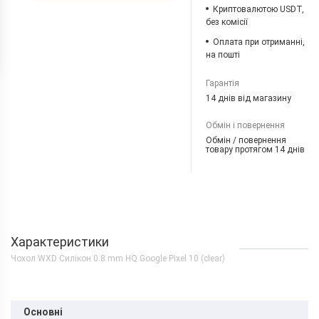
Криптовалютою USDT,
без комісії
Оплата при отриманні,
на пошті
Гарантія
14 днів від магазину
Обмін і повернення
Обмін / повернення
товару протягом 14 днів
Характеристики
Чохол WXD Силікон 0.8 mm HQ Google Pixel 10 (clear)
Основні