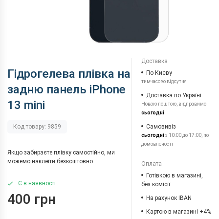
Доставка
Гідрогелева плівка на
По Києву
тимчасово відсутня
задню панель iPhone
Доставка по Україні
13 mini
Новою поштою, відправимо
сьогодні
Самовивіз
Код товару: 9859
сьогодні
з 10:00 до 17:00, по
домовленості
Якщо забираєте плівку самостійно, ми
можемо наклеїти безкоштовно
Оплата
Готівкою в магазині,
Є в наявності
без комісії
400 грн
На рахунок IBAN
Картою в магазині +4%