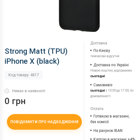
Доставка
Strong Matt (TPU)
По Києву
тимчасово відсутня
iPhone X (black)
Доставка по Україні
Новою поштою, відправимо
Код товару: 4817
сьогодні
Самовивіз
Немає в наявності
сьогодні
з 10:00 до 17:00, по
домовленості
0 грн
Оплата
Готівкою в магазині,
ПОВІДОМИТИ ПРО НАДХОДЖЕННЯ
без комісії
На рахунок IBAN
Картою в магазині +4%