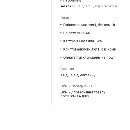
Самовивіз
завтра
з 10:00 до 17:00, по домовленості
Оплата
Готівкою в магазині, без комісії
На рахунок IBAN
Картою в магазині +4%
Криптовалютою USDT, без комісії
Оплата при отриманні, на пошті
Гарантія
14 днів від магазину
Обмін і повернення
Обмін / повернення товару
протягом 14 днів