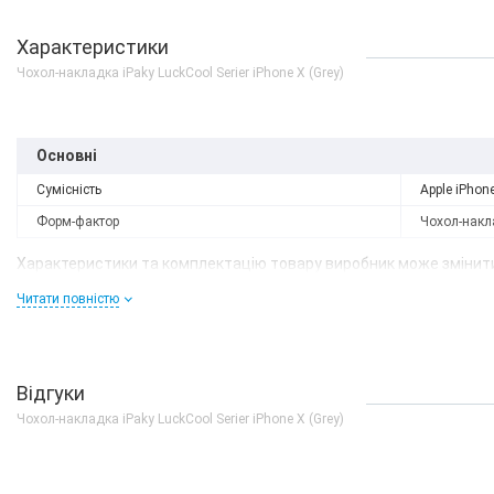
Характеристики
Чохол-накладка iPaky LuckCool Serier iPhone X (Grey)
Основні
Сумісність
Apple iPhon
Форм-фактор
Чохол-накл
Характеристики та комплектацію товару виробник може змінити
Читати повністю
Відгуки
Чохол-накладка iPaky LuckCool Serier iPhone X (Grey)