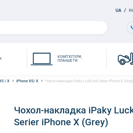
UA
R
КОМП'ЮТЕРИ,
И
ПЛАНШЕТИ
XS / X
iPhone XS/ X
Чохол-накладка iPaky LuckCool Serier iPhone X (Grey
Чохол-накладка iPaky Luc
Serier iPhone X (Grey)