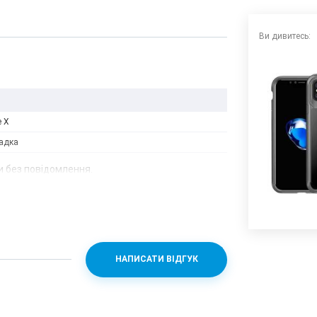
Ви дивитесь:
e X
адка
 без повідомлення.
НАПИСАТИ ВІДГУК