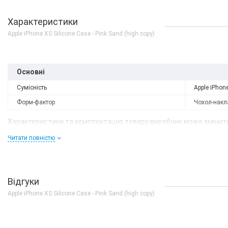
Характеристики
Apple iPhone XS Silicone Case - Pink Sand (high copy)
Основні
Сумісність
Apple iPhon
Форм-фактор
Чохол-накл
Характеристики та комплектацію товару виробник може змінити
Читати повністю
Відгуки
Apple iPhone XS Silicone Case - Pink Sand (high copy)