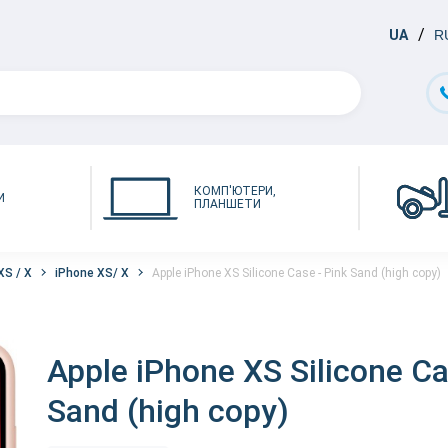
UA
R
КОМП'ЮТЕРИ,
И
ПЛАНШЕТИ
XS / X
iPhone XS/ X
Apple iPhone XS Silicone Case - Pink Sand (high copy)
Apple iPhone XS Silicone Ca
Sand (high copy)