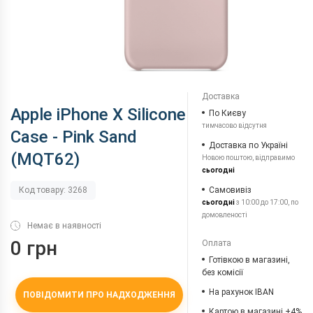
Доставка
Apple iPhone X Silicone
По Києву
тимчасово відсутня
Case - Pink Sand
Доставка по Україні
(MQT62)
Новою поштою, відправимо
сьогодні
Самовивіз
Код товару: 3268
сьогодні
з 10:00 до 17:00, по
домовленості
Немає в наявності
0 грн
Оплата
Готівкою в магазині,
без комісії
На рахунок IBAN
ПОВІДОМИТИ ПРО НАДХОДЖЕННЯ
Картою в магазині +4%