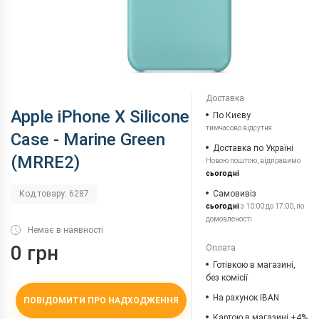
Доставка
Apple iPhone X Silicone
По Києву
тимчасово відсутня
Case - Marine Green
Доставка по Україні
(MRRE2)
Новою поштою, відправимо
сьогодні
Самовивіз
Код товару: 6287
сьогодні
з 10:00 до 17:00, по
домовленості
Немає в наявності
0 грн
Оплата
Готівкою в магазині,
без комісії
На рахунок IBAN
ПОВІДОМИТИ ПРО НАДХОДЖЕННЯ
Картою в магазині +4%