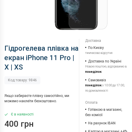
Доставка
Гідрогелева плівка на
По Києву
тимчасово відсутня
екран iPhone 11 Pro |
Доставка по Україні
X | XS
Новою поштою, відправимо в
понеділок
Самовивіз
Код товару: 9846
понеділок
з 10:00 до 17:00,
по домовленості
Якщо забираєте плівку самостійно, ми
можемо наклеїти безкоштовно.
Оплата
Готівкою в магазині,
Є в наявності
без комісії
400 грн
На рахунок IBAN
Картою в магазині +4%