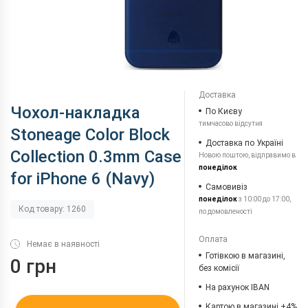
Доставка
Чохол-накладка
По Києву
тимчасово відсутня
Stoneage Color Block
Доставка по Україні
Collection 0.3mm Case
Новою поштою, відправимо в
понеділок
for iPhone 6 (Navy)
Самовивіз
понеділок
з 10:00 до 17:00,
Код товару: 1260
по домовленості
Оплата
Немає в наявності
Готівкою в магазині,
0 грн
без комісії
На рахунок IBAN
Картою в магазині +4%