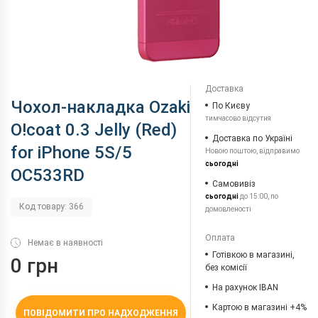
Доставка
Чохол-накладка Ozaki
По Києву
тимчасово відсутня
O!coat 0.3 Jelly (Red)
Доставка по Україні
for iPhone 5S/5
Новою поштою, відправимо
сьогодні
OC533RD
Самовивіз
сьогодні
до 15:00, по
Код товару: 366
домовленості
Оплата
Немає в наявності
Готівкою в магазині,
0 грн
без комісії
На рахунок IBAN
Картою в магазині +4%
ПОВІДОМИТИ ПРО НАДХОДЖЕННЯ