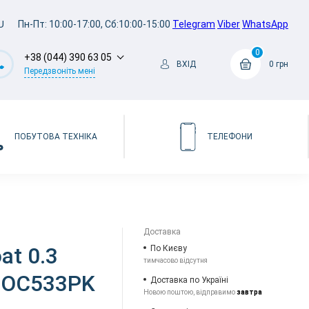
U
Пн-Пт: 10:00-17:00, Сб:10:00-15:00
Telegram
Viber
WhatsApp
0
+38 (044) 390 63 05
ВХІД
0 грн
Передзвоніть мені
ПОБУТОВА ТЕХНІКА
ТЕЛЕФОНИ
Доставка
at 0.3
По Києву
тимчасово відсутня
/5 OC533PK
Доставка по Україні
Новою поштою, відправимо
завтра