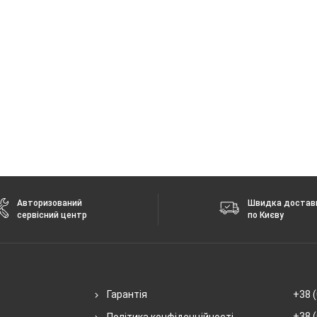
Авторизований
Швидка достав
сервісний центр
по Києву
Гарантія
+38 (
+38 (
Політика конфіденційності