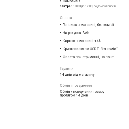
Самовивіз
завтра
з 10:00 до 17:00, по домовленості
Оплата
Готівкою в магазині, без комісії
На рахунок IBAN
Картою в магазині +4%
Криптовалютою USDT, без комісії
Оплата при отриманні, на пошті
Гарантія
14 днів від магазину
Обмін і повернення
Обмін / повернення товару
протягом 14 днів