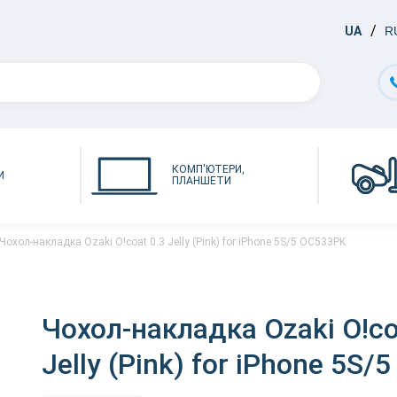
UA
R
КОМП'ЮТЕРИ,
И
ПЛАНШЕТИ
Чохол-накладка Ozaki O!coat 0.3 Jelly (Pink) for iPhone 5S/5 OC533PK
Чохол-накладка Ozaki O!co
Jelly (Pink) for iPhone 5S