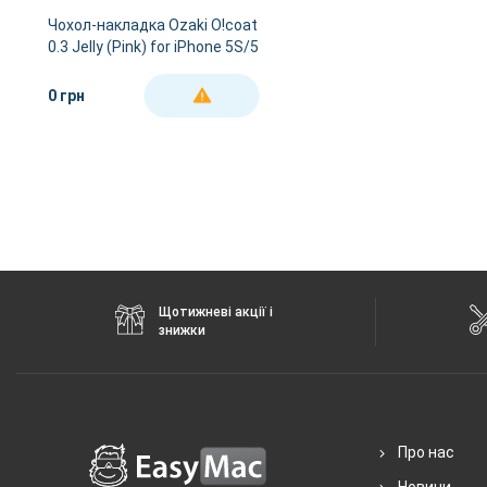
Чохол-накладка Ozaki O!coat
0.3 Jelly (Pink) for iPhone 5S/5
OC533PK
0 грн
ДЕТАЛЬНІШЕ
Щотижневі акції і
знижки
Про нас
Новини