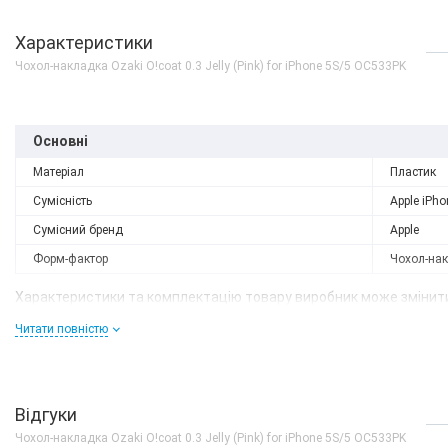
Характеристики
Чохол-накладка Ozaki O!coat 0.3 Jelly (Pink) for iPhone 5S/5 OC533PK
Основні
Матеріал
Пластик
Сумісність
Apple iPho
Сумісний бренд
Apple
Форм-фактор
Чохол-на
Характеристики та комплектацію товару виробник може змінити
Читати повністю
Відгуки
Чохол-накладка Ozaki O!coat 0.3 Jelly (Pink) for iPhone 5S/5 OC533PK