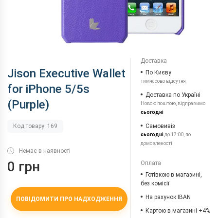
Доставка
Jison Executive Wallet
По Києву
тимчасово відсутня
for iPhone 5/5s
Доставка по Україні
(Purple)
Новою поштою, відправимо
сьогодні
Самовивіз
Код товару: 169
сьогодні
до 17:00, по
домовленості
Немає в наявності
0 грн
Оплата
Готівкою в магазині,
без комісії
На рахунок IBAN
ПОВІДОМИТИ ПРО НАДХОДЖЕННЯ
Картою в магазині +4%