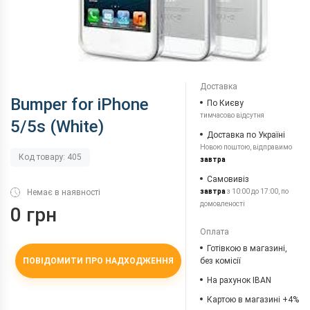
Доставка
Bumper for iPhone
По Києву
тимчасово відсутня
5/5s (White)
Доставка по Україні
Новою поштою, відправимо
Код товару: 405
завтра
Самовивіз
Немає в наявності
завтра
з 10:00 до 17:00, по
домовленості
0 грн
Оплата
Готівкою в магазині,
ПОВІДОМИТИ ПРО НАДХОДЖЕННЯ
без комісії
На рахунок IBAN
Картою в магазині +4%