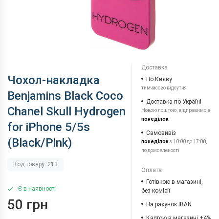
Доставка
Чохол-накладка
По Києву
тимчасово відсутня
Benjamins Black Coco
Доставка по Україні
Chanel Skull Hydrogen
Новою поштою, відправимо в
понеділок
for iPhone 5/5s
Самовивіз
(Black/Pink)
понеділок
з 10:00 до 17:00,
по домовленості
Код товару: 213
Оплата
Готівкою в магазині,
Є в наявності
без комісії
50 грн
На рахунок IBAN
Картою в магазині +4%