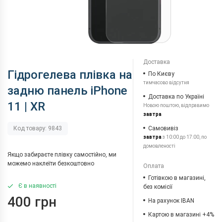
Доставка
Гідрогелева плівка на
По Києву
тимчасово відсутня
задню панель iPhone
Доставка по Україні
11 | XR
Новою поштою, відправимо
завтра
Самовивіз
Код товару: 9843
завтра
з 10:00 до 17:00, по
домовленості
Якщо забираєте плівку самостійно, ми
можемо наклеїти безкоштовно
Оплата
Готівкою в магазині,
Є в наявності
без комісії
400 грн
На рахунок IBAN
Картою в магазині +4%