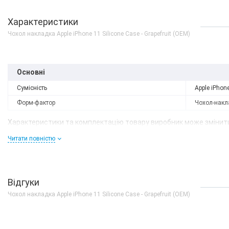
Характеристики
Чохол накладка Apple iPhone 11 Silicone Case - Grapefruit (OEM)
Основні
Сумісність
Apple iPhon
Форм-фактор
Чохол-накл
Характеристики та комплектацію товару виробник може змінити
Читати повністю
Відгуки
Чохол накладка Apple iPhone 11 Silicone Case - Grapefruit (OEM)