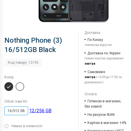
Доставка
Nothing Phone (3)
По Києву
тимчасово відсутня
16/512GB Black
Доставка по Україні
Новою поштою, відправимо
Код товару: 13195
завтра
Самовивіз
Колір
завтра
з 10:00 до 17:00, по
домовленості
Оплата
Готівкою в магазині,
Обсяг пам'яті
без комісії
12/256 GB
16/512 GB
На рахунок IBAN
Картою в магазині +4%
Немає в наявності