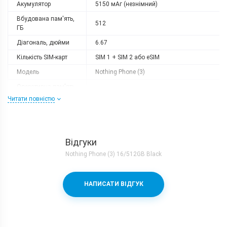
Акумулятор
5150 мАг (незнімний)
Вбудована пам'ять,
512
ГБ
Діагональ, дюйми
6.67
Кількість SIM-карт
SIM 1 + SIM 2 або eSIM
Модель
Nothing Phone (3)
Оперативна пам'ять,
16
ГБ
Читати повністю
Роздільна здатність
2800x1260
Слот розширення
немає
Тип матриці
OLED
Відгуки
Nothing Phone (3) 16/512GB Black
Процесор
Кількість ядер
8
НАПИСАТИ ВІДГУК
Qualcomm Snapdragon 8s Gen 4 +
Процесор
Adreno 825
Частота, GHz
1x3.21 + 3x3.0 + 2x2.8 + 2x2.0
Камера