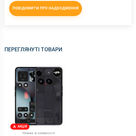
Інтерфейсний роз'єм
Type-C
ПОВІДОМИТИ ПРО НАДХОДЖЕННЯ
Аудіороз'єм
Type-C
Стандарти зв'язку
5G, 4G, 3G, 2G
Характеристики та комплектацію товару виробник може
змінити без повідомлення.
ПЕРЕГЛЯНУТІ ТОВАРИ
АКЦІЯ
Немає в наявності