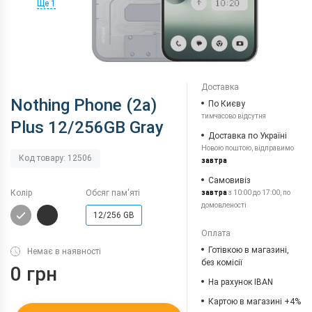
Ще 1
Доставка
Nothing Phone (2a)
По Києву
тимчасово відсутня
Plus 12/256GB Gray
Доставка по Україні
Новою поштою, відправимо
Код товару: 12506
завтра
Самовивіз
Колір
Обсяг пам'яті
завтра
з 10:00 до 17:00, по
домовленості
12/256 GB
Оплата
Готівкою в магазині,
Немає в наявності
без комісії
0 грн
На рахунок IBAN
Картою в магазині +4%