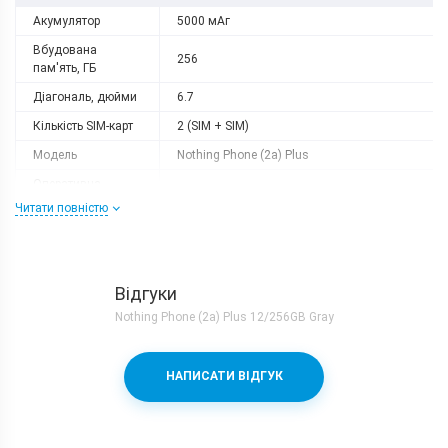
Акумулятор
5000 мАг
Вбудована
256
пам'ять, ГБ
Діагональ, дюйми
6.7
Кількість SIM-карт
2 (SIM + SIM)
Модель
Nothing Phone (2a) Plus
Оперативна
12
пам'ять, ГБ
Читати повністю
Роздільна
2412x1080
здатність
Слот розширення
немає
Відгуки
Тип матриці
AMOLED
Nothing Phone (2a) Plus 12/256GB Gray
Процесор
Кількість ядер
8
НАПИСАТИ ВІДГУК
Mediatek Dimensity 7350 Pro (4 nm) + Mali-
Процесор
G610 MC4
Частота, GHz
2x3.0 + 6x2.0