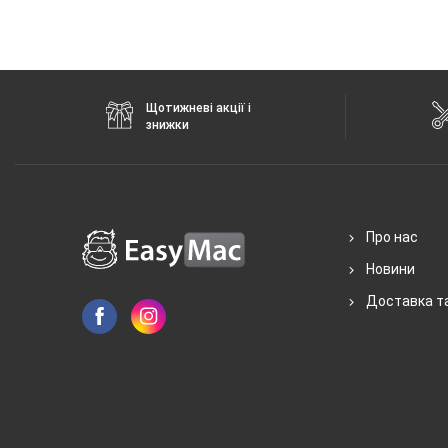
Щотижневі акції і
знижки
Про нас
Новини
Доставка т