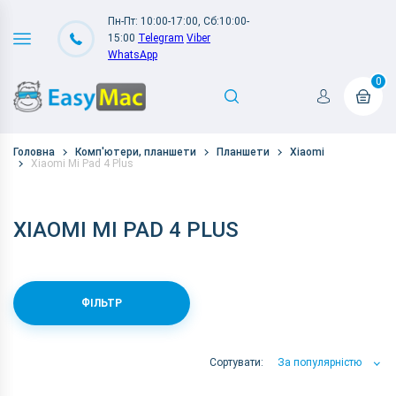
Пн-Пт: 10:00-17:00, Сб:10:00-
15:00
Telegram
Viber
WhatsApp
0
Головна
Комп'ютери, планшети
Планшети
Xiaomi
Xiaomi Mi Pad 4 Plus
XIAOMI MI PAD 4 PLUS
ФІЛЬТР
Сортувати:
За популярністю
За популярністю
За ціною
За Назвою А-Я