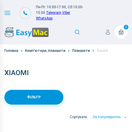
Пн-Пт: 10:00-17:00, Сб:10:00-
15:00
Telegram
Viber
WhatsApp
0
Головна
Комп'ютери, планшети
Планшети
Xiaomi
XIAOMI
ФІЛЬТР
Сортувати:
За популярністю
За популярністю
За ціною
За Назвою А-Я