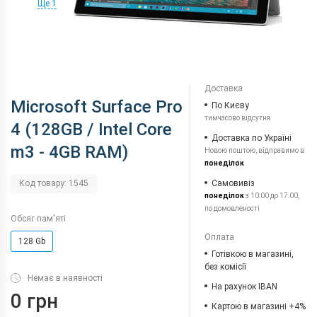
Ще 1
Доставка
Microsoft Surface Pro
По Києву
тимчасово відсутня
4 (128GB / Intel Core
Доставка по Україні
m3 - 4GB RAM)
Новою поштою, відправимо в
понеділок
Самовивіз
Код товару: 1545
понеділок
з 10:00 до 17:00,
по домовленості
Обсяг пам'яті
Оплата
128 Gb
Готівкою в магазині,
без комісії
Немає в наявності
На рахунок IBAN
0 грн
Картою в магазині +4%