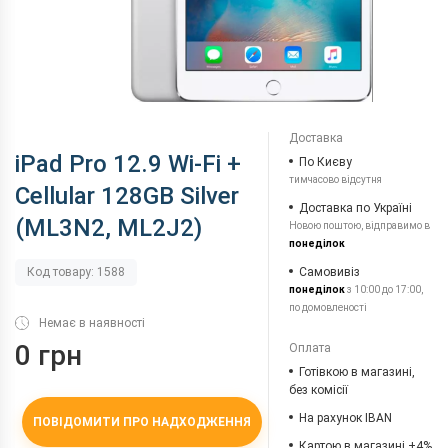
Доставка
iPad Pro 12.9 Wi-Fi +
По Києву
тимчасово відсутня
Cellular 128GB Silver
Доставка по Україні
(ML3N2, ML2J2)
Новою поштою, відправимо в
понеділок
Самовивіз
Код товару: 1588
понеділок
з 10:00 до 17:00,
по домовленості
Немає в наявності
0 грн
Оплата
Готівкою в магазині,
без комісії
На рахунок IBAN
ПОВІДОМИТИ ПРО НАДХОДЖЕННЯ
Картою в магазині +4%