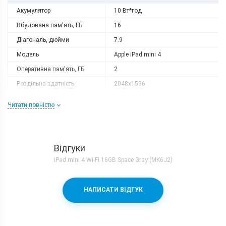
Акумулятор
10 Вт*год
Вбудована пам'ять, ГБ
16
Діагональ, дюйми
7.9
Модель
Apple iPad mini 4
Оперативна пам'ять, ГБ
2
Роздільна здатність
2048x1536
Слот розширення
немає
Читати повністю
Тип матриці
IPS
Процесор
Процесор
Apple A8
Відгуки
Частота, GHz
1.5
iPad mini 4 Wi-Fi 16GB Space Gray (MK6J2)
Камера
НАПИСАТИ ВІДГУК
Основна камера, Мп
8 (f/2.0)
Фронтальна камера, Мп
1.2 (f/2.2)
Корпус