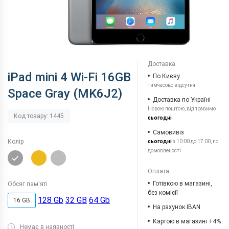
Доставка
iPad mini 4 Wi-Fi 16GB
По Києву
тимчасово відсутня
Space Gray (MK6J2)
Доставка по Україні
Новою поштою, відправимо
Код товару: 1445
сьогодні
Самовивіз
Колір
сьогодні
з 10:00 до 17:00, по
домовленості
Оплата
Готівкою в магазині,
Обсяг пам'яті
без комісії
128 Gb
32 GB
64 Gb
16 GB
На рахунок IBAN
Картою в магазині +4%
Немає в наявності