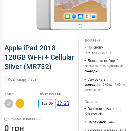
Доставка
Apple iPad 2018
По Києву
тимчасово відсутня
128GB Wi-Fi + Cellular
Доставка по Україні
Silver (MR732)
Новою поштою, відправимо
сьогодні
Самовивіз
Код товару: 4953
сьогодні
з 10:00 до 17:00, по
домовленості
Колір
Обсяг пам'яті
Оплата
32 GB
128 Gb
Готівкою в магазині,
без комісії
Немає в наявності
На рахунок IBAN
0 грн
Картою в магазині +4%