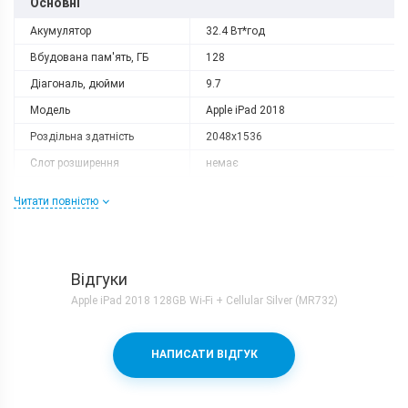
Основні
Акумулятор
32.4 Вт*год
Вбудована пам'ять, ГБ
128
Діагональ, дюйми
9.7
Модель
Apple iPad 2018
Роздільна здатність
2048x1536
Слот розширення
немає
Тип матриці
IPS
Читати повністю
Процесор
Кількість ядер
6
Процесор
Apple A10 Fusion
Відгуки
Частота, GHz
1.8
Apple iPad 2018 128GB Wi-Fi + Cellular Silver (MR732)
Камера
НАПИСАТИ ВІДГУК
Основна камера, Мп
8 (f/2.0)
Фронтальна камера, Мп
1.2 (f/2.2)