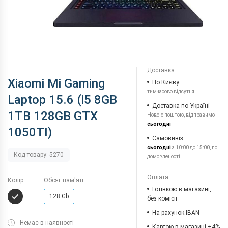
Доставка
Xiaomi Mi Gaming
По Києву
тимчасово відсутня
Laptop 15.6 (i5 8GB
Доставка по Україні
1TB 128GB GTX
Новою поштою, відправимо
сьогодні
1050TI)
Самовивіз
сьогодні
з 10:00 до 15:00, по
Код товару: 5270
домовленості
Оплата
Колір
Обсяг пам'яті
Готівкою в магазині,
128 Gb
без комісії
На рахунок IBAN
Немає в наявності
Картою в магазині +4%