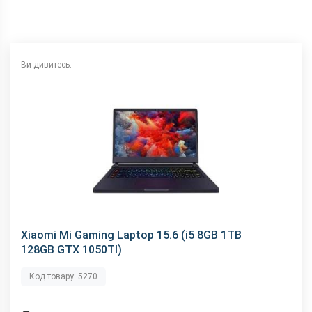
Вага, г
2700
Матеріал рамки і кришки
метал + пластик
Розміри, мм
364x265.2x20.9
Ви дивитесь:
Комунікації
Bluetooth
4.1
Wi-Fi
802.11 a/b/g/n/ас, 2.4 + 5 ГГц
Аудіороз'єм
3.5 мм
Характеристики та комплектацію товару виробник може
змінити без повідомлення.
Xiaomi Mi Gaming Laptop 15.6 (i5 8GB 1TB
128GB GTX 1050TI)
Код товару: 5270