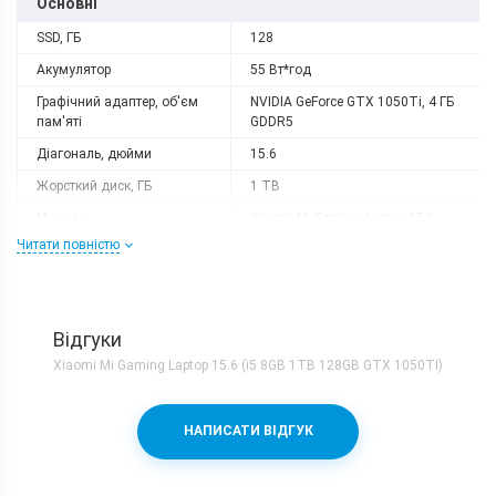
Основні
SSD, ГБ
128
Акумулятор
55 Вт*год
Графічний адаптер, об'єм
NVIDIA GeForce GTX 1050Ti, 4 ГБ
пам'яті
GDDR5
Діагональ, дюйми
15.6
Жорсткий диск, ГБ
1 TB
Модель
Xiaomi Mi Gaming Laptop 15.6
Читати повністю
Оперативна пам'ять, ГБ
8
Роздільна здатність
1920x1080
Тип матриці
IPS
Відгуки
Процесор
Xiaomi Mi Gaming Laptop 15.6 (i5 8GB 1TB 128GB GTX 1050TI)
Кількість ядер
4
Процесор
Intel Core i5-7300HQ
НАПИСАТИ ВІДГУК
Частота, GHz
2.5
Корпус