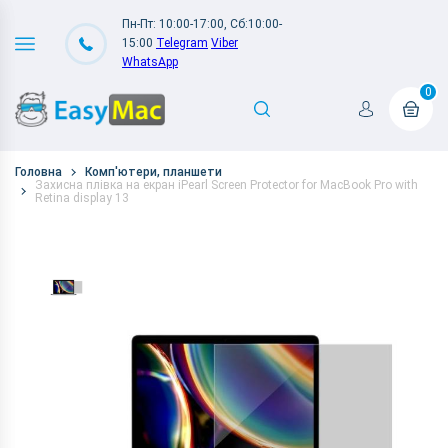
Пн-Пт: 10:00-17:00, Сб:10:00-
15:00
Telegram
Viber
WhatsApp
0
Головна
Комп'ютери, планшети
Захисна плівка на екран iPearl Screen Protector for MacBook Pro with
Retina display 13