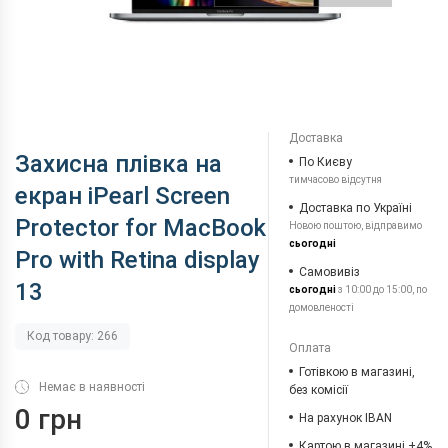
Доставка
Захисна плівка на
По Києву
тимчасово відсутня
екран iPearl Screen
Доставка по Україні
Protector for MacBook
Новою поштою, відправимо
сьогодні
Pro with Retina display
Самовивіз
13
сьогодні
з 10:00 до 15:00, по
домовленості
Код товару: 266
Оплата
Готівкою в магазині,
Немає в наявності
без комісії
0 грн
На рахунок IBAN
Картою в магазині +4%