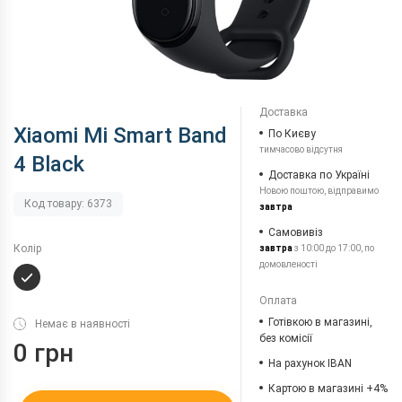
Доставка
Xiaomi Mi Smart Band
По Києву
тимчасово відсутня
4 Black
Доставка по Україні
Новою поштою, відправимо
Код товару: 6373
завтра
Самовивіз
Колір
завтра
з 10:00 до 17:00, по
домовленості
Оплата
Готівкою в магазині,
Немає в наявності
без комісії
0 грн
На рахунок IBAN
Картою в магазині +4%