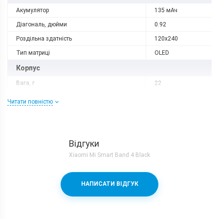
Акумулятор
135 мАч
Діагональ, дюйми
0.92
Роздільна здатність
120x240
Тип матриці
OLED
Корпус
Вага, г
22
Захист від пилу і вологи
є
Читати повністю
Матеріал рамки і кришки
пластик
Комунікації
Відгуки
Bluetooth
4.0
Xiaomi Mi Smart Band 4 Black
GPS
немає
NFC
немає
НАПИСАТИ ВІДГУК
Характеристики та комплектацію товару виробник може
змінити без повідомлення.