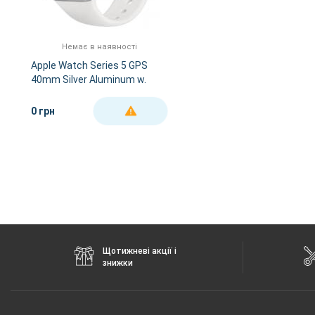
Немає в наявності
Apple Watch Series 5 GPS
40mm Silver Aluminum w.
White b.- Silver Aluminum
(MWV62)
0 грн
ДЕТАЛЬНІШЕ
Щотижневі акції і
знижки