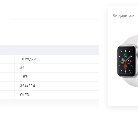
Ви дивитесь:
18 годин
32
1.57
324x394
OLED
2
Apple S5