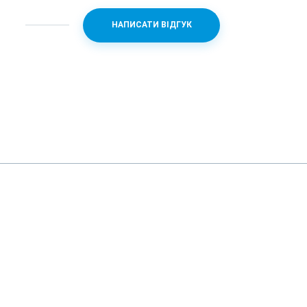
30.8
НАПИСАТИ ВІДГУК
є (IP68)
алюміній
40x34x10.7
5.0
є
є
є
 без повідомлення.