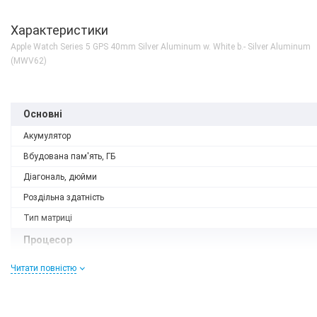
Характеристики
Apple Watch Series 5 GPS 40mm Silver Aluminum w. White b.- Silver Aluminum
(MWV62)
Основні
Акумулятор
Вбудована пам'ять, ГБ
Діагональ, дюйми
Роздільна здатність
Тип матриці
Процесор
Кількість ядер
Читати повністю
Процесор
Корпус