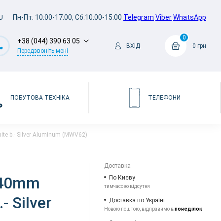
U
Пн-Пт: 10:00-17:00, Сб:10:00-15:00
Telegram
Viber
WhatsApp
0
+38 (044) 390 63 05
ВХІД
0 грн
Передзвоніть мені
ПОБУТОВА ТЕХНІКА
ТЕЛЕФОНИ
ite b.- Silver Aluminum (MWV62)
Доставка
 40mm
По Києву
тимчасово відсутня
- Silver
Доставка по Україні
Новою поштою, відправимо в
понеділок