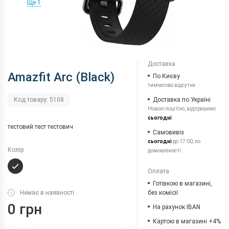
Ще 1
Доставка
Amazfit Arc (Black)
По Києву
тимчасово відсутня
Доставка по Україні
Код товару: 5108
Новою поштою, відправимо
сьогодні
тестовий тест тестович
Самовивіз
сьогодні
до 17:00, по
Колір
домовленості
Оплата
Готівкою в магазині,
Немає в наявності
без комісії
0 грн
На рахунок IBAN
Картою в магазині +4%