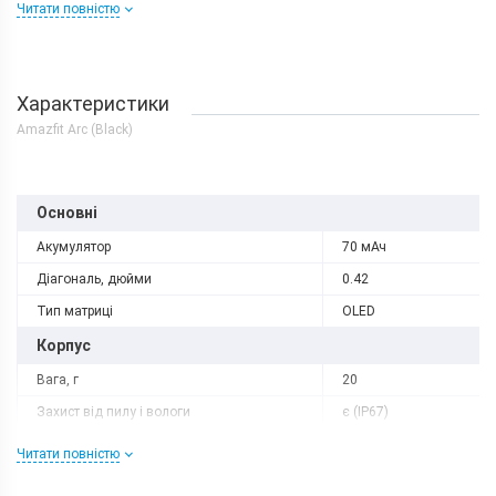
Читати повністю
Характеристики
Amazfit Arc (Black)
Основні
Акумулятор
70 мАч
Діагональ, дюйми
0.42
Тип матриці
OLED
Корпус
Вага, г
20
Захист від пилу і вологи
є (IP67)
Матеріал рамки і кришки
пластик
Читати повністю
Розміри, мм
228x20x5