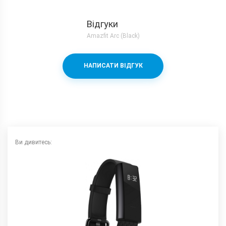
Комунікації
Відгуки
Bluetooth
4.0
Amazfit Arc (Black)
GPS
немає
NFC
немає
НАПИСАТИ ВІДГУК
Характеристики та комплектацію товару виробник може
змінити без повідомлення.
Ви дивитесь: