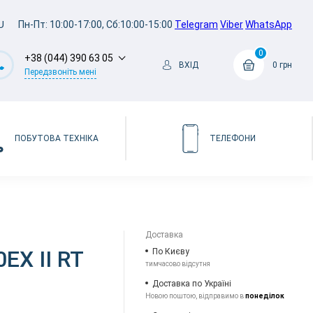
U
Пн-Пт: 10:00-17:00, Сб:10:00-15:00
Telegram
Viber
WhatsApp
0
+38 (044) 390 63 05
ВХІД
0 грн
Передзвоніть мені
ПОБУТОВА ТЕХНІКА
ТЕЛЕФОНИ
Доставка
EX II RT
По Києву
тимчасово відсутня
Доставка по Україні
Новою поштою, відправимо в
понеділок