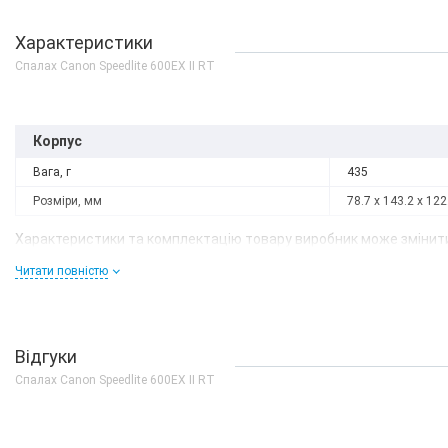
Характеристики
Спалах Canon Speedlite 600EX II RT
Корпус
Вага, г
435
Розміри, мм
78.7 x 143.2 x 122
Характеристики та комплектацію товару виробник може змінити
Читати повністю
Відгуки
Спалах Canon Speedlite 600EX II RT