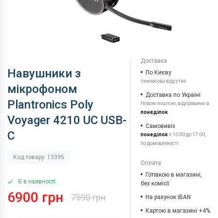
Доставка
Навушники з
По Києву
тимчасово відсутня
мікрофоном
Доставка по Україні
Plantronics Poly
Новою поштою, відправимо в
понеділок
Voyager 4210 UC USB-
Самовивіз
C
понеділок
з 10:00 до 17:00,
по домовленості
Код товару: 13395
Оплата
Готівкою в магазині,
Є в наявності
без комісії
6900 грн
7590 грн
На рахунок IBAN
Картою в магазині +4%