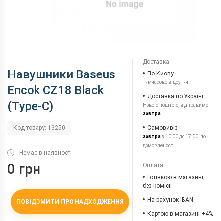
Доставка
Навушники Baseus
По Києву
тимчасово відсутня
Encok CZ18 Black
Доставка по Україні
(Type-C)
Новою поштою, відправимо
завтра
Самовивіз
Код товару: 13250
завтра
з 10:00 до 17:00, по
домовленості
Немає в наявності
0 грн
Оплата
Готівкою в магазині,
без комісії
На рахунок IBAN
ПОВІДОМИТИ ПРО НАДХОДЖЕННЯ
Картою в магазині +4%