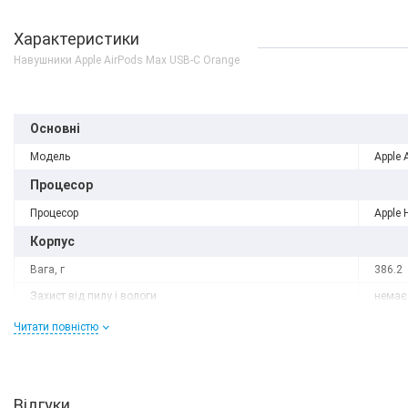
Характеристики
Навушники Apple AirPods Max USB-C Orange
Основні
Модель
Apple 
Процесор
Процесор
Apple 
Корпус
Вага, г
386.2
Захист від пилу і вологи
немає
Матеріал рамки і кришки
алюмі
Читати повністю
Комунікації
Bluetooth
5.0
Відгуки
Інтерфейсний роз'єм
Type-