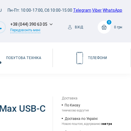
U
Пн-Пт: 10:00-17:00, Сб:10:00-15:00
Telegram
Viber
WhatsApp
0
+38 (044) 390 63 05
ВХІД
0 грн
Передзвоніть мені
ПОБУТОВА ТЕХНІКА
ТЕЛЕФОНИ
Доставка
 Max USB-C
По Києву
тимчасово відсутня
Доставка по Україні
Новою поштою, відправимо
завтра