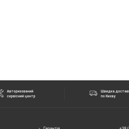
Авторизований
Швидка достав
сервісний центр
по Києву
Гарантія
+38 (