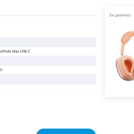
Ви дивитесь:
AirPods Max USB-C
H1
ній
C