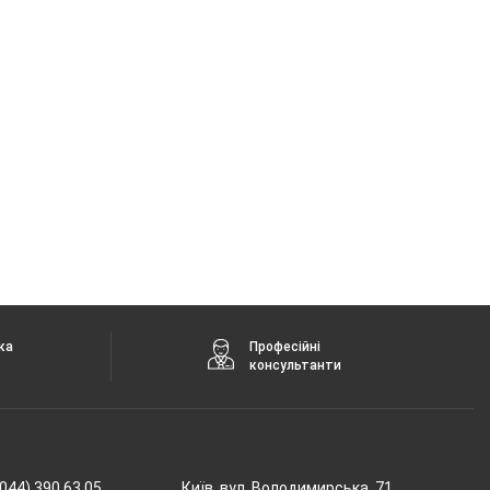
ка
Професійні
консультанти
044) 390 63 05
Київ, вул. Володимирська, 71