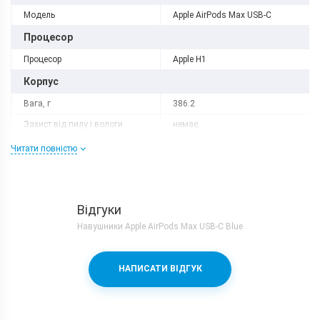
Модель
Apple AirPods Max USB-C
Процесор
Процесор
Apple H1
Корпус
Вага, г
386.2
Захист від пилу і вологи
немає
Матеріал рамки і кришки
алюміній
Читати повністю
Комунікації
Bluetooth
5.0
Відгуки
Інтерфейсний роз'єм
Type-C
Навушники Apple AirPods Max USB-C Blue
Характеристики та комплектацію товару виробник може
змінити без повідомлення.
НАПИСАТИ ВІДГУК