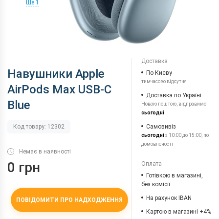
Ще 1
Доставка
Навушники Apple
По Києву
тимчасово відсутня
AirPods Max USB-C
Доставка по Україні
Blue
Новою поштою, відправимо
сьогодні
Самовивіз
Код товару: 12302
сьогодні
з 10:00 до 15:00, по
домовленості
Немає в наявності
0 грн
Оплата
Готівкою в магазині,
без комісії
На рахунок IBAN
ПОВІДОМИТИ ПРО НАДХОДЖЕННЯ
Картою в магазині +4%