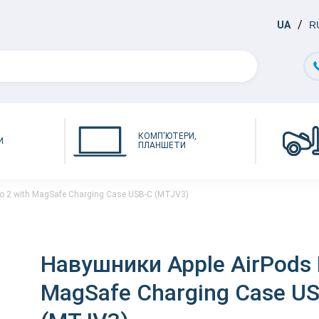
UA
R
КОМП'ЮТЕРИ,
И
ПЛАНШЕТИ
o 2 with MagSafe Charging Case USB-C (MTJV3)
Навушники Apple AirPods 
MagSafe Charging Case U