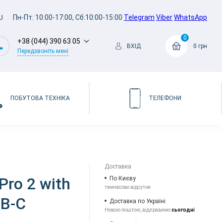
U
Пн-Пт: 10:00-17:00, Сб:10:00-15:00
Telegram
Viber
WhatsApp
0
+38 (044) 390 63 05
ВХІД
0 грн
Передзвоніть мені
ПОБУТОВА ТЕХНІКА
ТЕЛЕФОНИ
Доставка
Pro 2 with
По Києву
тимчасово відсутня
SB-C
Доставка по Україні
Новою поштою, відправимо
сьогодні