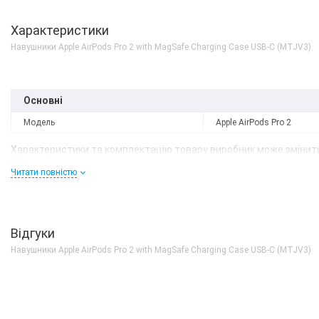
Характеристики
Навушники Apple AirPods Pro 2 with MagSafe Charging Case USB-C (MTJV3)
Основні
Модель
Apple AirPods Pro 2
Характеристики та комплектацію товару виробник може змінити
Читати повністю
Відгуки
Навушники Apple AirPods Pro 2 with MagSafe Charging Case USB-C (MTJV3)