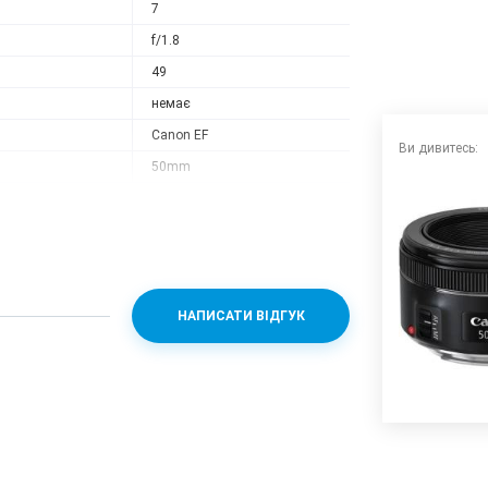
7
усування об'єктива була скорочена до 33 см з
f/1.8
49
немає
Canon EF
Ви дивитесь:
50mm
159
69x39
 без повідомлення.
НАПИСАТИ ВІДГУК