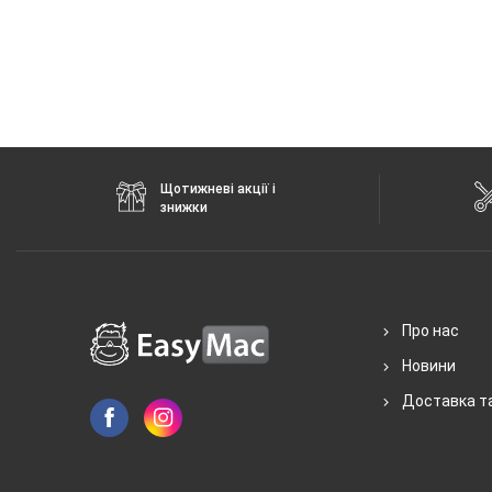
Щотижневі акції і
знижки
Про нас
Новини
Доставка т