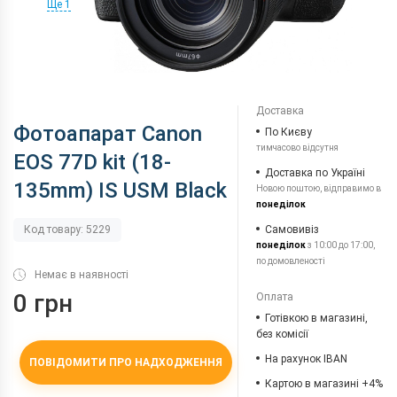
Ще 1
Доставка
Фотоапарат Canon
По Києву
тимчасово відсутня
EOS 77D kit (18-
Доставка по Україні
135mm) IS USM Black
Новою поштою, відправимо в
понеділок
Самовивіз
Код товару: 5229
понеділок
з 10:00 до 17:00,
по домовленості
Немає в наявності
0 грн
Оплата
Готівкою в магазині,
без комісії
На рахунок IBAN
ПОВІДОМИТИ ПРО НАДХОДЖЕННЯ
Картою в магазині +4%