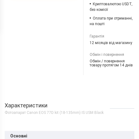
Криптовалютою USDT,
без комісії
Оплата при отриманні,
на пошті
Гарантія
12 місяців від магазину
Обмін і повернення
Обмін / повернення
товару протягом 14 днів
Характеристики
Фотоапарат Canon EOS 77D kit (18-135mm) IS USM Black
Основні