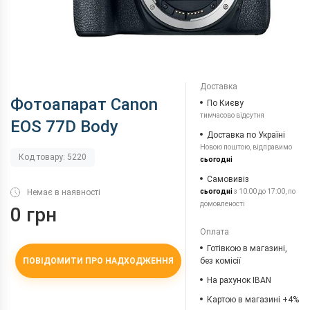
Доставка
Фотоапарат Canon
По Києву
тимчасово відсутня
EOS 77D Body
Доставка по Україні
Новою поштою, відправимо
Код товару: 5220
сьогодні
Самовивіз
Немає в наявності
сьогодні
з 10:00 до 17:00, по
домовленості
0 грн
Оплата
Готівкою в магазині,
ПОВІДОМИТИ ПРО НАДХОДЖЕННЯ
без комісії
На рахунок IBAN
Картою в магазині +4%