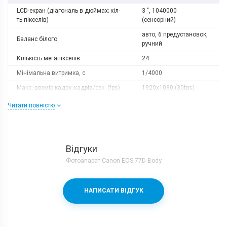
LCD-екран (діагональ в дюймах; кіл-
3 ", 1040000
ть пікселів)
(сенсорний)
авто, 6 предустановок,
Баланс білого
ручний
Кількість мегапікселів
24
Мінімальна витримка, с
1/4000
Макс. розмір кадру; кадрів/сек. (fps)
1920x1080 (30fps)
Максимальний розмір кадру
6000x4000
Читати повністю
Оптичний зум
залежить від об'єктиву
Розмір матриці
22.3x14.9 mm
Серійна зйомка, кадрів/сек
6
Відгуки
Фотоапарат Canon EOS 77D Body
Слот розширення
SD (SDHC, SDXC)
Тип кріплення об’єктиву
Canon EF/EF-S
Тип матриці
CMOS
НАПИСАТИ ВІДГУК
Фокусна відстань, 35-мм еквівалент
залежить від об'єктиву
Чутливість ISO
авто, 100-25600