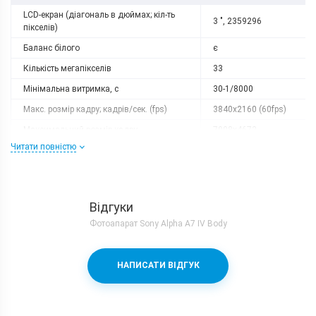
LCD-екран (діагональ в дюймах; кіл-ть
3 ", 2359296
пікселів)
Баланс білого
є
Кількість мегапікселів
33
Мінімальна витримка, с
30-1/8000
Макс. розмір кадру; кадрів/сек. (fps)
3840x2160 (60fps)
Максимальний розмір кадру
7008x4672
Читати повністю
залежить від
Оптичний зум
об'єктиву
Розмір матриці
35.9x23.9 mm
Серійна зйомка, кадрів/сек
10
Відгуки
Фотоапарат Sony Alpha A7 IV Body
Слот розширення
2x SD/SDHC/SDXC
Тип кріплення об’єктиву
Sony E
Тип матриці
CMOS
НАПИСАТИ ВІДГУК
залежить від
Фокусна відстань, 35-мм еквівалент
об'єктиву