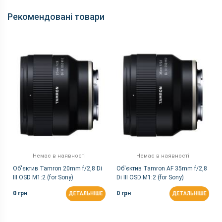
Чутливість ISO
авто, 100-32000
Рекомендовані товари
Корпус
Вага, г
658
Розміри, мм
131,3× 96,4×79,8
Комунікації
Wi-Fi
є
Характеристики та комплектацію товару виробник може
змінити без повідомлення.
Немає в наявності
Немає в наявності
Об'єктив Tamron 20mm f/2,8 Di
Об'єктив Tamron AF 35mm f/2,8
III OSD M1:2 (for Sony)
Di III OSD M1:2 (for Sony)
0 грн
0 грн
ДЕТАЛЬНІШЕ
ДЕТАЛЬНІШЕ