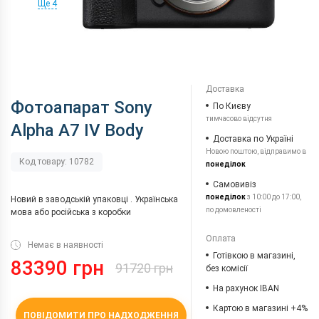
Ще 4
Доставка
Фотоапарат Sony
По Києву
тимчасово відсутня
Alpha A7 IV Body
Доставка по Україні
Новою поштою, відправимо в
Код товару: 10782
понеділок
Самовивіз
понеділок
з 10:00 до 17:00,
Новий в заводській упаковці . Українська
по домовленості
мова або російська з коробки
Оплата
Немає в наявності
Готівкою в магазині,
83390 грн
91720 грн
без комісії
На рахунок IBAN
Картою в магазині +4%
ПОВІДОМИТИ ПРО НАДХОДЖЕННЯ