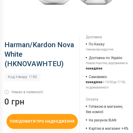
Доставка
Harman/Kardon Nova
По Києву
тимчасово відсутня
White
Доставка по Україні
(HKNOVAWHTEU)
Новою поштою, відправимо в
понеділок
Самовивіз
Код товару: 1185
понеділок
з 10:00 до 17:00,
по домовленості
Немає в наявності
0 грн
Оплата
Готівкою в магазині,
без комісії
На рахунок IBAN
ПОВІДОМИТИ ПРО НАДХОДЖЕННЯ
Картою в магазині +4%