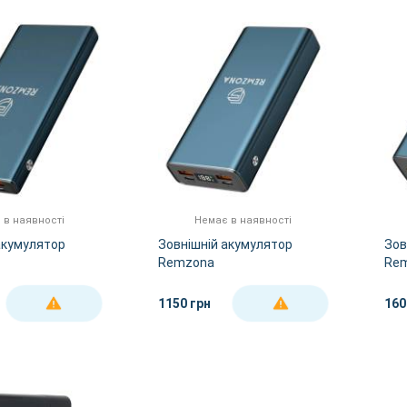
 в наявності
Немає в наявності
акумулятор
Зовнішній акумулятор
Зов
Remzona
Re
PB10X225-03BL
Extrinity/PB20X225-03BL
Ext
1150 грн
160
ДЕТАЛЬНІШЕ
ДЕТАЛЬНІШЕ