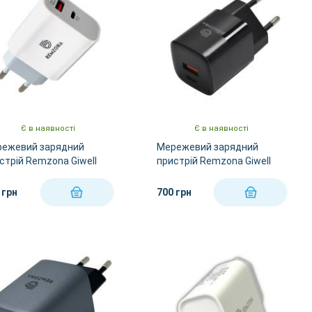
Є в наявності
Є в наявності
ежевий зарядний
Мережевий зарядний
стрій Remzona Giwell
пристрій Remzona Giwell
y 30W CHAC-03WT
Acey 33W CHAC-02BK
 грн
700 грн
КУПИТИ
КУПИТИ