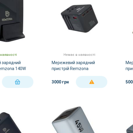
 наявності
Немає в наявності
 зарядний
Мережевий зарядний
Мер
Remzona 140W
пристрій Remzona
при
1BK
GaNUniversal 100W
Ace
CH1ACCC-01BK
3000 грн
500
КУПИТИ
ДЕТАЛЬНІШЕ