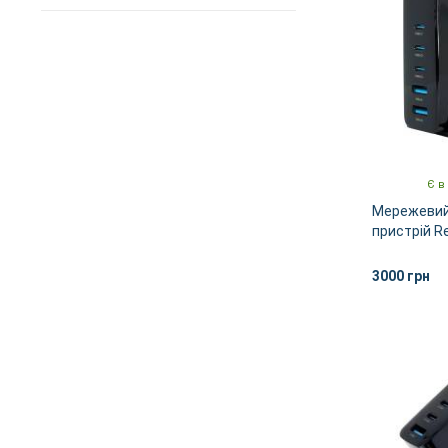
10000 мАг
Немає в наявності
HTC
LG
Meizu
Nokia
OnePlus
Є в
Мережевий
REMZONA
пристрій 
CHAACCC-0
Samsung
3000 грн
Xiaomi
ZTE