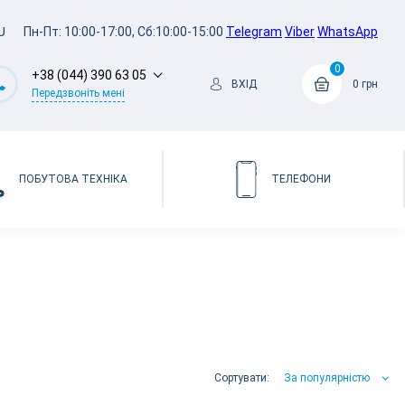
U
Пн-Пт: 10:00-17:00, Сб:10:00-15:00
Telegram
Viber
WhatsApp
0
+38 (044) 390 63 05
ВХІД
0 грн
Передзвоніть мені
ПОБУТОВА ТЕХНІКА
ТЕЛЕФОНИ
Сортувати:
За популярністю
За популярністю
За ціною