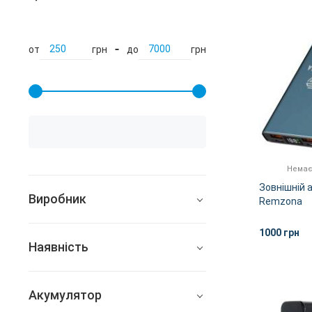
от
грн
до
грн
Немає
Зовнішній 
Виробник
Remzona
Extrinity/
Apple
1000 грн
Наявність
Baseus
Всі
Gelius
Акумулятор
В наявності
Google