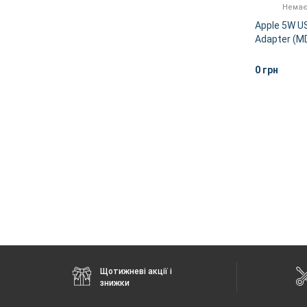
Немає
Apple 5W U
Adapter (M
0 грн
Щотижневі акції і
знижки