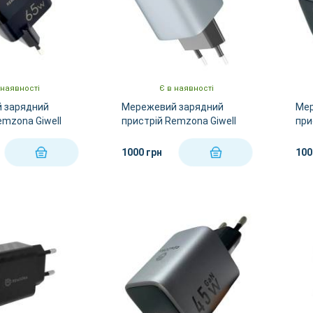
 наявності
Є в наявності
 зарядний
Мережевий зарядний
Мер
emzona Giwell
пристрій Remzona Giwell
при
CHACC-01BK
Acey GaN 45W CHAC-04BK
Duo
1000 грн
100
КУПИТИ
КУПИТИ