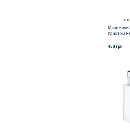
Є в
Мережевий
пристрій R
One 20W C
450 грн