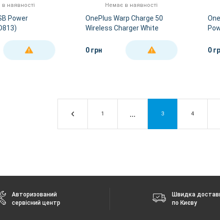
 в наявності
Немає в наявності
SB Power
OnePlus Warp Charge 50
One
D813)
Wireless Charger White
Pow
0 грн
0 г
ДЕТАЛЬНІШЕ
ДЕТАЛЬНІШЕ
1
3
4
Авторизований
Швидка достав
сервісний центр
по Києву