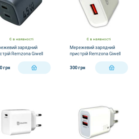
Є в наявності
Є в наявності
ежевий зарядний
Мережевий зарядний
стрій Remzona Giwell
пристрій Remzona Giwell
 C4 GaN 45W CHCC-04BK
One 18W CHA-02WT
0 грн
300 грн
КУПИТИ
КУПИТИ