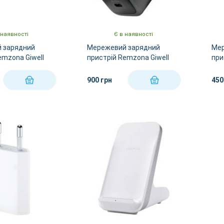
 наявності
Є в наявності
 зарядний
Мережевий зарядний
Мер
emzona Giwell
пристрій Remzona Giwell
при
HC-02BK
One C4 GaN 45W CHC-04BK
One
900 грн
450
КУПИТИ
КУПИТИ