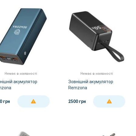
За Назвою А-Я
За Назвою Я-А
Немає в наявності
Немає в наявності
нішній акумулятор
Зовнішній акумулятор
mzona
Remzona
rinity/PB30X225-03BL
Extrinity/PB50X225L-04BK
0 грн
2500 грн
ДЕТАЛЬНІШЕ
ДЕТАЛЬНІШЕ