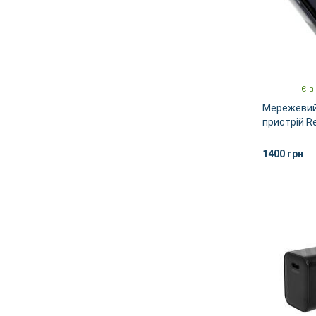
Є в
Мережевий
пристрій R
Acey 65W 
1400 грн