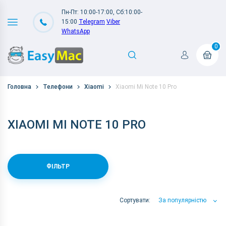
Пн-Пт: 10:00-17:00, Сб:10:00-
15:00
Telegram
Viber
WhatsApp
0
Головна
Телефони
Xiaomi
Xiaomi Mi Note 10 Pro
XIAOMI MI NOTE 10 PRO
ФІЛЬТР
Сортувати:
За популярністю
За популярністю
За ціною
За Назвою А-Я