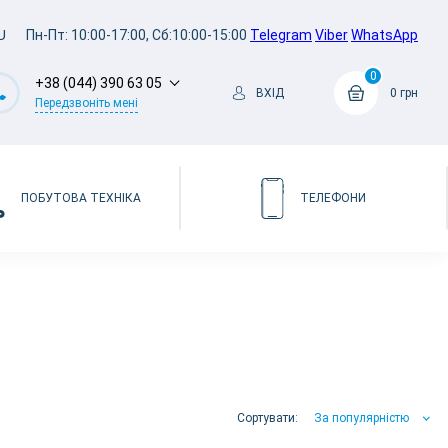
U
Пн-Пт: 10:00-17:00, Сб:10:00-15:00
Telegram
Viber
WhatsApp
0
+38 (044) 390 63 05
ВХІД
0 грн
Передзвоніть мені
ПОБУТОВА ТЕХНІКА
ТЕЛЕФОНИ
Сортувати:
За популярністю
За популярністю
За ціною