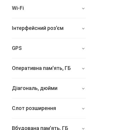
165x71x8.2
Wi-Fi
802.11 a/b/g/n/ас, 2.4 + 5
ГГц
Інтерфейсний роз'єм
Type-C
GPS
є
Оперативна пам'ять, ГБ
12
Діагональ, дюйми
6.5
Слот розширення
є
Вбудована пам'ять, ГБ