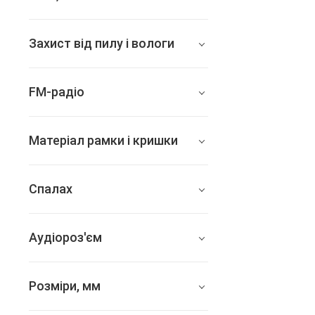
186
Захист від пилу і вологи
є
FM-радіо
немає
Матеріал рамки і кришки
алюміній + скло
Спалах
є
Аудіороз'єм
3.5 мм
Розміри, мм