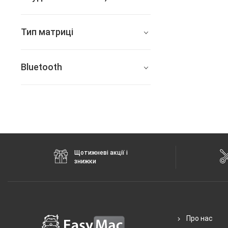
256
Тип матриці
512
OLED
Bluetooth
5.2
Щотижневі акції і
знижки
Про нас