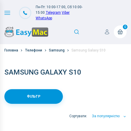
Пн-Пт: 10:00-17:00, Сб:10:00-
15:00
Telegram
Viber
WhatsApp
0
Головна
Телефони
Samsung
Samsung Galaxy S10
SAMSUNG GALAXY S10
ФІЛЬТР
Сортувати:
За популярністю
За популярністю
За ціною
За Назвою А-Я