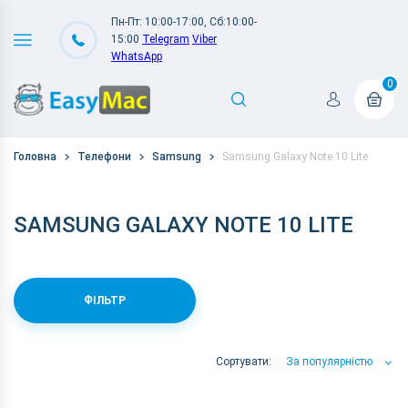
Пн-Пт: 10:00-17:00, Сб:10:00-
15:00
Telegram
Viber
WhatsApp
0
Головна
Телефони
Samsung
Samsung Galaxy Note 10 Lite
SAMSUNG GALAXY NOTE 10 LITE
ФІЛЬТР
Сортувати:
За популярністю
За популярністю
За ціною
За Назвою А-Я