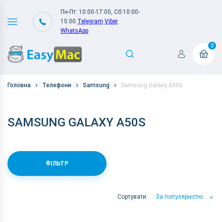
Пн-Пт: 10:00-17:00, Сб:10:00-
15:00
Telegram
Viber
WhatsApp
0
Головна
Телефони
Samsung
Samsung Galaxy A50s
SAMSUNG GALAXY A50S
ФІЛЬТР
Сортувати:
За популярністю
За популярністю
За ціною
За Назвою А-Я