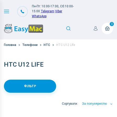
Пн-Пт: 10:00-17:00, Сб:10:00-
15:00
Telegram
Viber
WhatsApp
0
Головна
Телефони
HTC
HTC U12 Life
HTC U12 LIFE
ФІЛЬТР
Сортувати:
За популярністю
За популярністю
За ціною
За Назвою А-Я