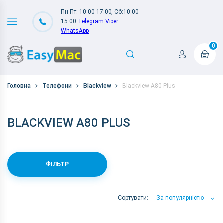
Пн-Пт: 10:00-17:00, Сб:10:00-
15:00
Telegram
Viber
WhatsApp
0
Головна
Телефони
Blackview
Blackview A80 Plus
BLACKVIEW A80 PLUS
ФІЛЬТР
Сортувати:
За популярністю
За популярністю
За ціною
За Назвою А-Я