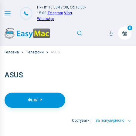
Пн-Пт: 10:00-17:00, Сб:10:00-
15:00
Telegram
Viber
WhatsApp
0
Головна
Телефони
ASUS
ASUS
ФІЛЬТР
Сортувати:
За популярністю
За популярністю
За ціною
За Назвою А-Я